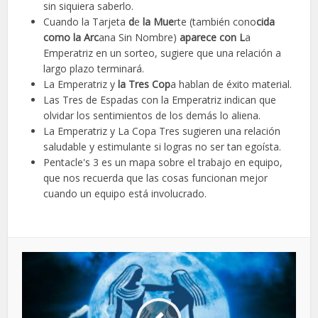
sin siquiera saberlo.
Cuando la Tarjeta
d
e
la Mue
rte (también cono
cida
como la Arc
ana Sin Nombre)
aparece con L
a
Emperatriz en un sorteo, sugiere que una relación a
largo plazo terminará.
La Emperatriz y
la Tres Cop
a hablan de éxito material.
Las Tres de Espadas con la Emperatriz indican que
olvidar los sentimientos de los demás lo aliena.
La Emperatriz y La Copa Tres sugieren una relación
saludable y estimulante si logras no ser tan egoísta.
Pentacle's 3 es un mapa sobre el trabajo en equipo,
que nos recuerda que las cosas funcionan mejor
cuando un equipo está involucrado.