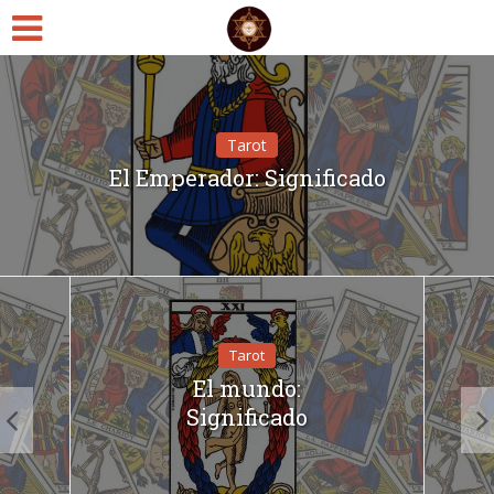
Clarividencia
Serenidad
Tarot
El Emperador: Significado
Tarot
El mundo:
Significado