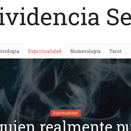
ividencia S
trología
Espiritualidad
Numerología
Tarot
Espiritualidad
guien realmente p