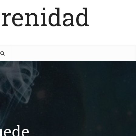
erenidad
uede