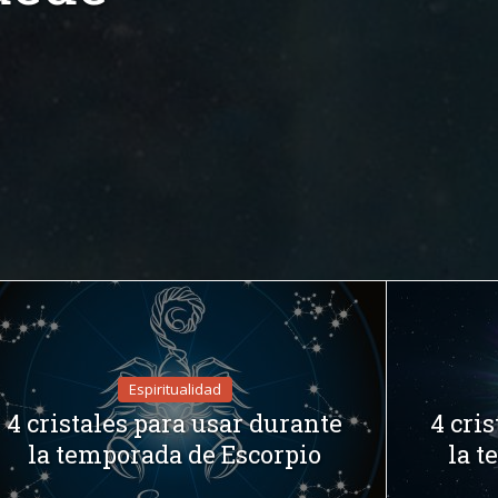
Espiritualidad
4 cristales para usar durante
4 cri
la temporada de Escorpio
la t