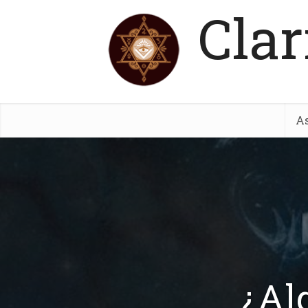
Clar
As
¿Al