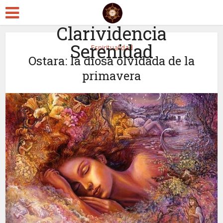
Clarividencia
Serenidad
Espiritualidad
Ostara: la diosa olvidada de la
primavera