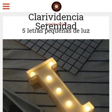
Clarividencia
Serenidad
Espiritualidad
5 letras pequeñas de luz