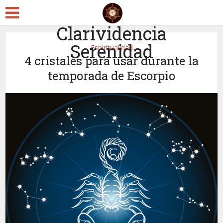
Clarividencia
Serenidad
Espiritualidad
4 cristales para usar durante la
temporada de Escorpio