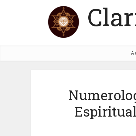
Clar
As
Numerolog
Espiritua