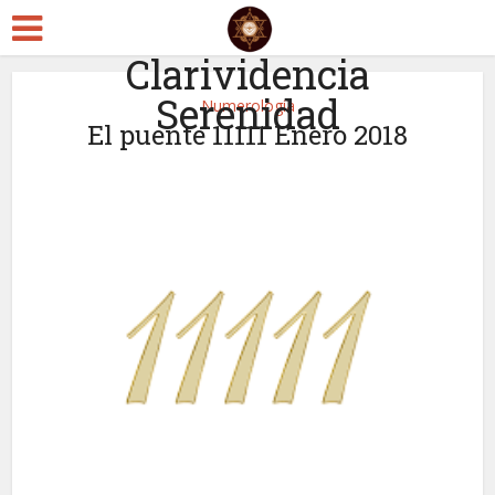
Clarividencia
Serenidad
Numerología
El puente 11111 Enero 2018