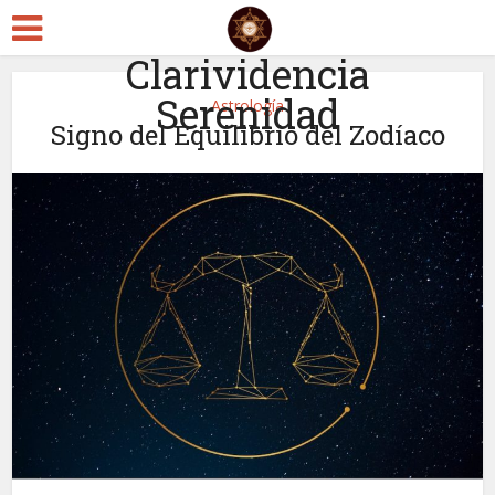
Clarividencia
Serenidad
Astrología
Signo del Equilibrio del Zodíaco