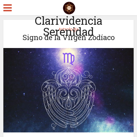
Clarividencia
Serenidad
Astrología
Signo de la Virgen Zodíaco